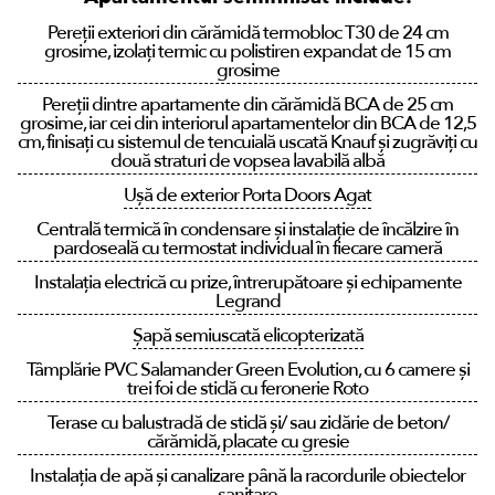
Pereții exteriori din cărămidă termobloc T30 de 24 cm
grosime, izolați termic cu polistiren expandat de 15 cm
grosime
Pereții dintre apartamente din cărămidă BCA de 25 cm
grosime, iar cei din interiorul apartamentelor din BCA de 12,5
cm, finisați cu sistemul de tencuială uscată Knauf și zugrăviți cu
două straturi de vopsea lavabilă albă
Ușă de exterior Porta Doors Agat
Centrală termică în condensare și instalație de încălzire în
pardoseală cu termostat individual în fiecare cameră
Instalația electrică cu prize, întrerupătoare și echipamente
Legrand
Șapă semiuscată elicopterizată
Tâmplărie PVC Salamander Green Evolution, cu 6 camere și
trei foi de sticlă cu feronerie Roto
Terase cu balustradă de sticlă și/ sau zidărie de beton/
cărămidă, placate cu gresie
Instalația de apă și canalizare până la racordurile obiectelor
sanitare