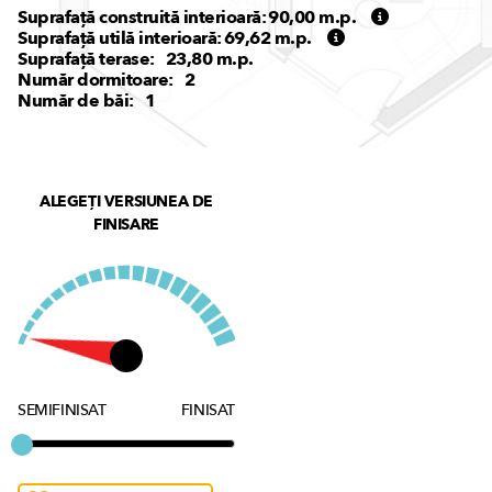
Suprafață construită interioară:
90,00
m.p.
Suprafață utilă interioară:
69,62
m.p.
Suprafață terase:
23,80
m.p.
Număr dormitoare:
2
Număr de băi:
1
ALEGEȚI VERSIUNEA DE
FINISARE
SEMIFINISAT
FINISAT