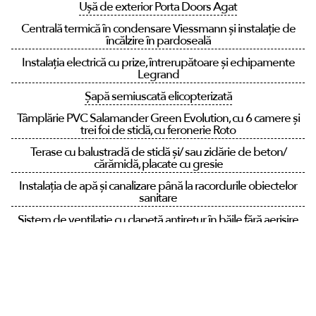
Ușă de exterior Porta Doors Agat
Centrală termică în condensare Viessmann și instalație de
încălzire în pardoseală
Instalația electrică cu prize, întrerupătoare și echipamente
Legrand
Șapă semiuscată elicopterizată
Tâmplărie PVC Salamander Green Evolution, cu 6 camere și
trei foi de sticlă, cu feronerie Roto
Terase cu balustradă de sticlă și/ sau zidărie de beton/
cărămidă, placate cu gresie
Instalația de apă și canalizare până la racordurile obiectelor
sanitare
Sistem de ventilație cu clapetă antiretur în băile fără aerisire
naturală
Tubulatură de ventilație pentru hota de bucătărie
Instalație de gaz interioară
Videointerfon smart Akuvox cu control din aplicație mobilă