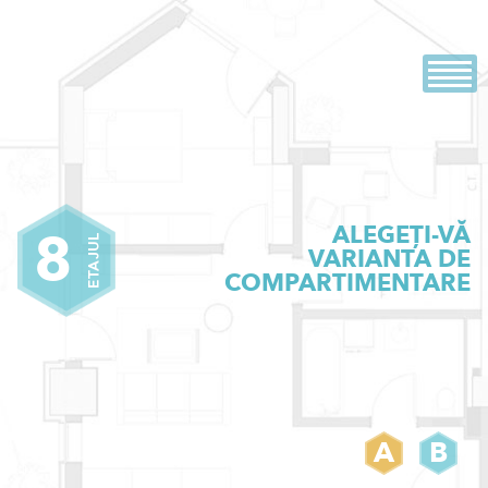
Skip
Evolution
Dezvoltator imobiliar
to
content
ALEGEȚI-VĂ
8
ETAJUL
VARIANTA DE
COMPARTIMENTARE
A
B