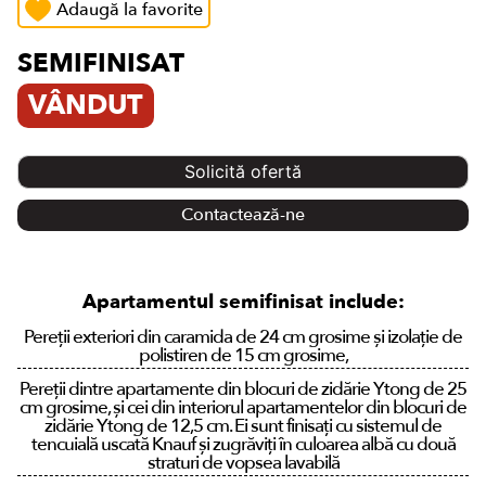
Adaugă la favorite
SEMIFINISAT
VÂNDUT
Solicită ofertă
Contactează-ne
Apartamentul semifinisat include:
Pereții exteriori din caramida de 24 cm grosime și izolație de
polistiren de 15 cm grosime,
Pereții dintre apartamente din blocuri de zidărie Ytong de 25
cm grosime, și cei din interiorul apartamentelor din blocuri de
zidărie Ytong de 12,5 cm. Ei sunt finisați cu sistemul de
tencuială uscată Knauf și zugrăviți în culoarea albă cu două
straturi de vopsea lavabilă