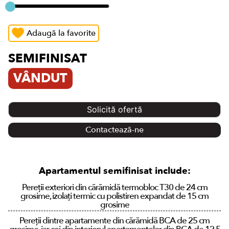
Adaugă la favorite
SEMIFINISAT
VÂNDUT
Solicită ofertă
Contactează-ne
Apartamentul semifinisat include:
Pereții exteriori din cărămidă termobloc T30 de 24 cm
grosime, izolați termic cu polistiren expandat de 15 cm
grosime
Pereții dintre apartamente din cărămidă BCA de 25 cm