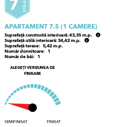
7
ETAJUL
APARTAMENT 7.5 (
1
CAMERE)
Suprafață construită interioară:
43,35
m.p.
Suprafață utilă interioară:
34,42
m.p.
Suprafață terase:
5,42
m.p.
Număr dormitoare:
1
Număr de băi:
1
ALEGEȚI VERSIUNEA DE
FINISARE
SEMIFINISAT
FINISAT