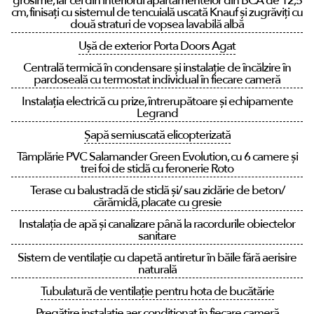
grosime, iar cei din interiorul apartamentelor din BCA de 12,5
cm, finisați cu sistemul de tencuială uscată Knauf și zugrăviți cu
două straturi de vopsea lavabilă albă
Ușă de exterior Porta Doors Agat
Centrală termică în condensare și instalație de încălzire în
pardoseală cu termostat individual în fiecare cameră
Instalația electrică cu prize, întrerupătoare și echipamente
Legrand
Șapă semiuscată elicopterizată
Tâmplărie PVC Salamander Green Evolution, cu 6 camere și
trei foi de sticlă cu feronerie Roto
Terase cu balustradă de sticlă și/ sau zidărie de beton/
cărămidă, placate cu gresie
Instalația de apă și canalizare până la racordurile obiectelor
sanitare
Sistem de ventilație cu clapetă antiretur în băile fără aerisire
naturală
Tubulatură de ventilație pentru hota de bucătărie
Pregătire instalație aer condiționat în fiecare cameră