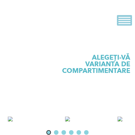
Skip
Evolution
Dezvoltator imobiliar
to
content
ALEGEȚI-VĂ
4
ETAJUL
VARIANTA DE
COMPARTIMENTARE
A
B