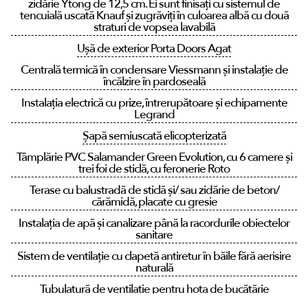
zidărie Ytong de 12,5 cm. Ei sunt finisați cu sistemul de
tencuială uscată Knauf și zugrăviți în culoarea albă cu două
straturi de vopsea lavabilă
Ușă de exterior Porta Doors Agat
Centrală termică în condensare Viessmann și instalație de
încălzire în pardoseală
Instalația electrică cu prize, întrerupătoare și echipamente
Legrand
Șapă semiuscată elicopterizată
Tâmplărie PVC Salamander Green Evolution, cu 6 camere și
trei foi de sticlă, cu feronerie Roto
Terase cu balustradă de sticlă și/ sau zidărie de beton/
cărămidă, placate cu gresie
Instalația de apă și canalizare până la racordurile obiectelor
sanitare
Sistem de ventilație cu clapetă antiretur în băile fără aerisire
naturală
Tubulatură de ventilație pentru hota de bucătărie