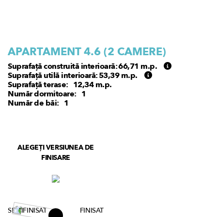
A
APARTAMENT 4.6 (
2
CAMERE)
Suprafață construită interioară:
66,71
m.p.
Suprafață utilă interioară:
53,39
m.p.
Suprafață terase:
12,34
m.p.
Număr dormitoare:
1
Număr de băi:
1
ALEGEȚI VERSIUNEA DE
FINISARE
SEMIFINISAT
FINISAT