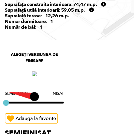
Suprafață construită interioară:
74,47
m.p.
Suprafață utilă interioară:
59,05
m.p.
Suprafață terase:
12,26
m.p.
Număr dormitoare:
1
Număr de băi:
1
ALEGEȚI VERSIUNEA DE
FINISARE
SEMIFINISAT
FINISAT
Adaugă la favorite
SEMIFINISAT