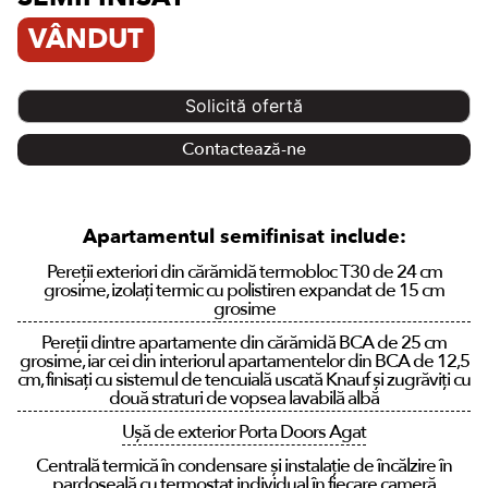
VÂNDUT
Solicită ofertă
Contactează-ne
Apartamentul semifinisat include:
Pereții exteriori din cărămidă termobloc T30 de 24 cm
grosime, izolați termic cu polistiren expandat de 15 cm
grosime
Pereții dintre apartamente din cărămidă BCA de 25 cm
grosime, iar cei din interiorul apartamentelor din BCA de 12,5
cm, finisați cu sistemul de tencuială uscată Knauf și zugrăviți cu
două straturi de vopsea lavabilă albă
Ușă de exterior Porta Doors Agat
Centrală termică în condensare și instalație de încălzire în
pardoseală cu termostat individual în fiecare cameră