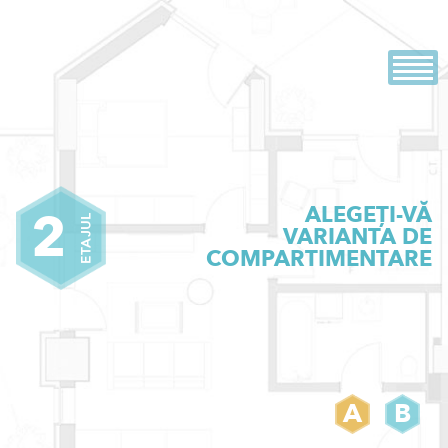
Skip
Evolution
Dezvoltator imobiliar
to
content
ALEGEȚI-VĂ
2
ETAJUL
VARIANTA DE
COMPARTIMENTARE
A
B