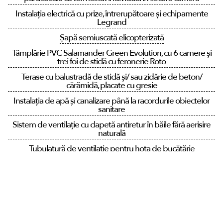
Instalația electrică cu prize, întrerupătoare și echipamente
Legrand
Șapă semiuscată elicopterizată
Tâmplărie PVC Salamander Green Evolution, cu 6 camere și
trei foi de sticlă cu feronerie Roto
Terase cu balustradă de sticlă și/ sau zidărie de beton/
cărămidă, placate cu gresie
Instalația de apă și canalizare până la racordurile obiectelor
sanitare
Sistem de ventilație cu clapetă antiretur în băile fără aerisire
naturală
Tubulatură de ventilație pentru hota de bucătărie
Pregătire instalație aer condiționat în fiecare cameră
Instalație de gaz interioară. Mascarea țevii de gaz cu grilaj
perforat la nivelul tavanului
Videointerfon smart Akuvox cu control din aplicație mobilă