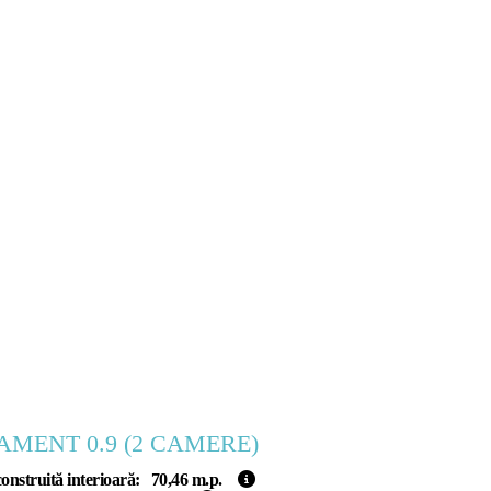
MENT 0.9 (
2
CAMERE)
SARE
onstruită interioară:
70,46
m.p.