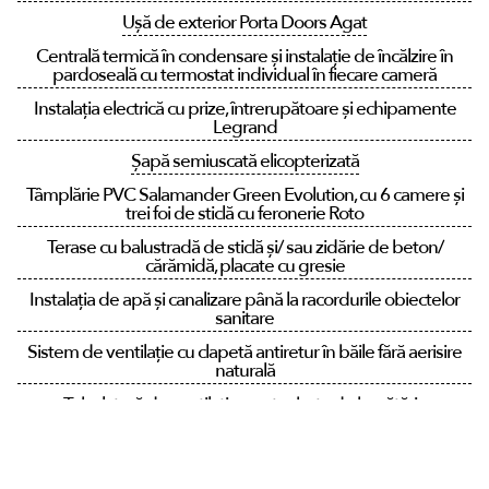
Ușă de exterior Porta Doors Agat
Centrală termică în condensare și instalație de încălzire în
pardoseală cu termostat individual în fiecare cameră
Instalația electrică cu prize, întrerupătoare și echipamente
Legrand
Șapă semiuscată elicopterizată
Tâmplărie PVC Salamander Green Evolution, cu 6 camere și
trei foi de sticlă cu feronerie Roto
Terase cu balustradă de sticlă și/ sau zidărie de beton/
cărămidă, placate cu gresie
Instalația de apă și canalizare până la racordurile obiectelor
sanitare
Sistem de ventilație cu clapetă antiretur în băile fără aerisire
naturală
Tubulatură de ventilație pentru hota de bucătărie
Pregătire instalație aer condiționat în fiecare cameră
Instalație de gaz interioară. Mascarea țevii de gaz cu grilaj