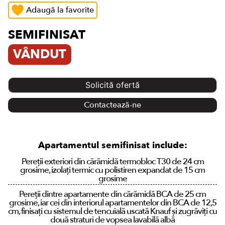
Adaugă la favorite
SEMIFINISAT
VÂNDUT
Solicită ofertă
Contactează-ne
Apartamentul semifinisat include:
Pereții exteriori din cărămidă termobloc T30 de 24 cm
grosime, izolați termic cu polistiren expandat de 15 cm
grosime
Pereții dintre apartamente din cărămidă BCA de 25 cm
grosime, iar cei din interiorul apartamentelor din BCA de 12,5
cm, finisați cu sistemul de tencuială uscată Knauf și zugrăviți cu
două straturi de vopsea lavabilă albă