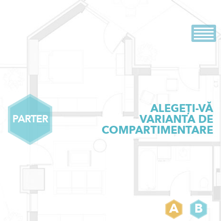
Skip
Evolution
Dezvoltator imobiliar
to
content
ALEGEȚI-VĂ
VARIANTA DE
PARTER
COMPARTIMENTARE
A
B